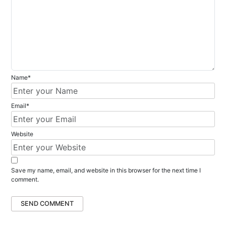
g
a
t
i
o
n
Name*
Email*
Website
Save my name, email, and website in this browser for the next time I
comment.