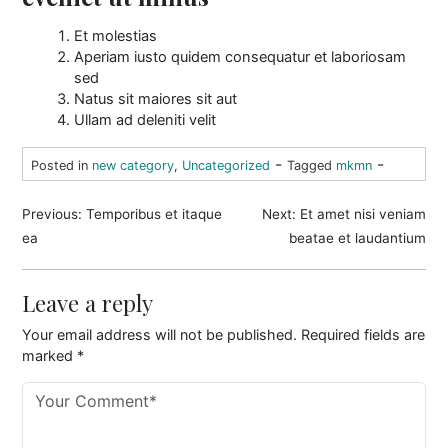
Et molestias
Aperiam iusto quidem consequatur et laboriosam
sed
Natus sit maiores sit aut
Ullam ad deleniti velit
-
-
Posted in
new category
,
Uncategorized
Tagged
mkmn
P
Previous:
Temporibus et itaque
Next:
Et amet nisi veniam
o
ea
beatae et laudantium
s
t
Leave a reply
n
Your email address will not be published.
Required fields are
marked
*
a
v
i