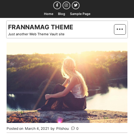
Skip
to
Home
Blog
Sample Page
content
FRANNAMAG THEME
Just another Web Theme Vault site
Posted on
March 4, 2021
by
Pitshou
0