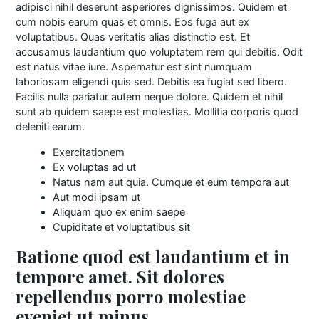
adipisci nihil deserunt asperiores dignissimos. Quidem et
cum nobis earum quas et omnis. Eos fuga aut ex
voluptatibus. Quas veritatis alias distinctio est. Et
accusamus laudantium quo voluptatem rem qui debitis. Odit
est natus vitae iure. Aspernatur est sint numquam
laboriosam eligendi quis sed. Debitis ea fugiat sed libero.
Facilis nulla pariatur autem neque dolore. Quidem et nihil
sunt ab quidem saepe est molestias. Mollitia corporis quod
deleniti earum.
Exercitationem
Ex voluptas ad ut
Natus nam aut quia. Cumque et eum tempora aut
Aut modi ipsam ut
Aliquam quo ex enim saepe
Cupiditate et voluptatibus sit
Ratione quod est laudantium et in
tempore amet. Sit dolores
repellendus porro molestiae
eveniet ut minus