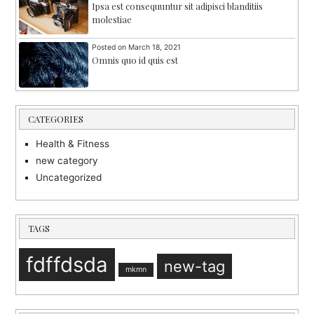
Ipsa est consequuntur sit adipisci blanditiis
molestiae
Posted on
March 18, 2021
Omnis quo id quis est
CATEGORIES
Health & Fitness
new category
Uncategorized
TAGS
fdffdsda
new-tag
mkmn