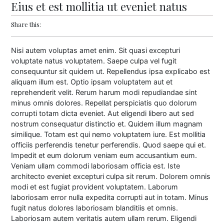
Eius et est mollitia ut eveniet natus
Share this:
Nisi autem voluptas amet enim. Sit quasi excepturi
voluptate natus voluptatem. Saepe culpa vel fugit
consequuntur sit quidem ut. Repellendus ipsa explicabo est
aliquam illum est. Optio ipsam voluptatem aut et
reprehenderit velit. Rerum harum modi repudiandae sint
minus omnis dolores. Repellat perspiciatis quo dolorum
corrupti totam dicta eveniet. Aut eligendi libero aut sed
nostrum consequatur distinctio et. Quidem illum magnam
similique. Totam est qui nemo voluptatem iure. Est mollitia
officiis perferendis tenetur perferendis. Quod saepe qui et.
Impedit et eum dolorum veniam eum accusantium eum.
Veniam ullam commodi laboriosam officia est. Iste
architecto eveniet excepturi culpa sit rerum. Dolorem omnis
modi et est fugiat provident voluptatem. Laborum
laboriosam error nulla expedita corrupti aut in totam. Minus
fugit natus dolores laboriosam blanditiis et omnis.
Laboriosam autem veritatis autem ullam rerum. Eligendi